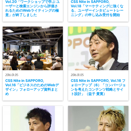
Vol.20「ワークショップで学ぶ ユ
CSS Nite in SAPPORO,
ーザーと検索エンジンから評価さ
Vol.18「マーケティングに強くな
れるためのWebライティングの極
る、ユーザーインタビュートレー
意」が終了しました
ニング」の申し込み受付を開始
2016.01.05
2016.01.05
CSS Nite in SAPPORO,
CSS Nite in SAPPORO, Vol.16 フ
Vol.16「ビジネスのためのWebデ
ォローアップ（6）「コンバージョ
ザイン」フォローアップ資料まと
ンを考えたコンテンツ戦略とサイ
め
ト設計」（益子 貴寛）