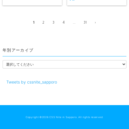
1
2
3
4
31
›
...
年別アーカイブ
Tweets by cssnite_sapporo
Copyright ©2026 CSS Nite in Sapporo. All rights reserved.