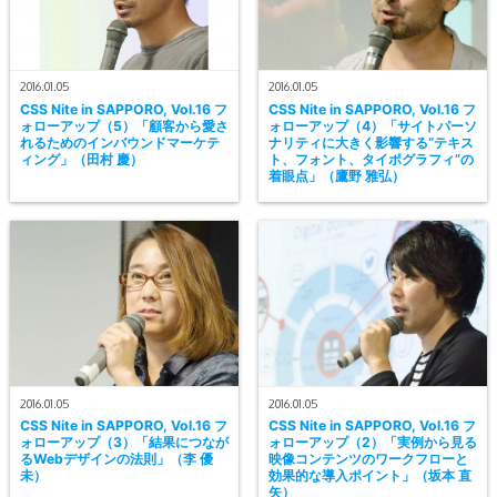
2016.01.05
2016.01.05
CSS Nite in SAPPORO, Vol.16 フ
CSS Nite in SAPPORO, Vol.16 フ
ォローアップ（5）「顧客から愛さ
ォローアップ（4）「サイトパーソ
れるためのインバウンドマーケテ
ナリティに大きく影響する“テキス
ィング」（田村 慶）
ト、フォント、タイポグラフィ”の
着眼点」（鷹野 雅弘）
2016.01.05
2016.01.05
CSS Nite in SAPPORO, Vol.16 フ
CSS Nite in SAPPORO, Vol.16 フ
ォローアップ（3）「結果につなが
ォローアップ（2）「実例から見る
るWebデザインの法則」（李 優
映像コンテンツのワークフローと
未）
効果的な導入ポイント」（坂本 直
矢）